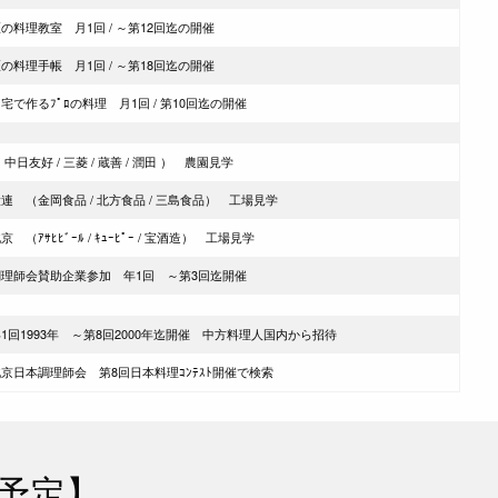
の料理教室 月1回 / ～第12回迄の開催
の料理手帳 月1回 / ～第18回迄の開催
宅で作るﾌﾟﾛの料理 月1回 / 第10回迄の開催
 中日友好 / 三菱 / 蔵善 / 潤田 ） 農園見学
連 （金岡食品 / 北方食品 / 三島食品） 工場見学
京 （ｱｻﾋﾋﾞｰﾙ / ｷｭｰﾋﾟｰ / 宝酒造） 工場見学
調理師会賛助企業参加 年1回 ～第3回迄開催
1回1993年 ～第8回2000年迄開催 中方料理人国内から招待
北京日本調理師会 第8回日本料理ｺﾝﾃｽﾄ開催で検索
予定】