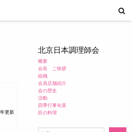
検
索
北京日本調理師会
概要
会長 ご挨拶
組織
会員店舗紹介
会の歴史
活動
四季行事旬菜
年更新
匠の料理
検