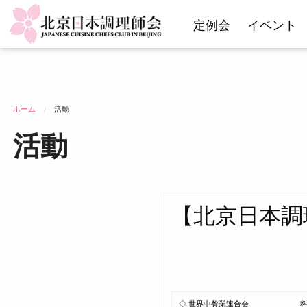
コ
定例会
イベント
ン
テ
ン
ツ
へ
ス
ホーム
活動
キ
活動
ッ
プ
【北京日本調
◇ 世界中餐業連合会
料