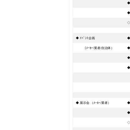
◆
◆ ｲﾍﾞﾝﾄ企画
◆
（ﾒｰｶｰ/業者/自治体）
◆
◆
ｷ
沖
◆ 展示会 （ﾒｰｶｰ/業者）