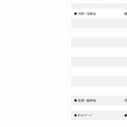
◆ 月例 / 定例会
1
6
◆ 役員 / 臨時会
◆ ﾎｰﾑｰﾍﾟｰｼﾞ
◆
定