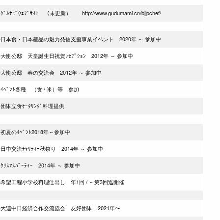
ｸﾞﾙﾅﾋﾞｳｪﾌﾞｻｲﾄ （未更新） http://www.gudumami.cn/bjjpchef/
◆日本食・日本産品の魅力発信支援事業イベント 2020年 ～ 参加中
大使公邸 天皇誕生日祝賀ﾚｾﾌﾟｼｮﾝ 2012年 ～ 参加中
大使公邸 春の交流会 2012年 ～ 参加中
ｲﾍﾞﾝﾄ各種 （食 / 米）等 参加
団体立食ｹｰﾀﾘﾝｸﾞ料理提供
初夏のｲﾍﾞﾝﾄ2018年～参加中
日中交流ﾁｬﾘﾃｨｰ秋祭り 2014年 ～ 参加中
ｸﾘｽﾏｽﾊﾟｰﾃｨｰ 2014年 ～ 参加中
希望工程小学校料理仕出し 年1回 / ～第3回迄開催
◆大連中日経済合作交流協会 友好団体 2021年〜