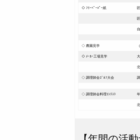
◇ ﾌﾘｰﾍﾟｰﾊﾟｰ紙
匠
匠
自
◇ 農園見学
（
◇ ﾒｰｶｰ工場見学
大
北
◇ 調理師会ｺﾞﾙﾌ大会
◇ 調理師会料理ｺﾝﾃｽﾄ
年
【年間の活動