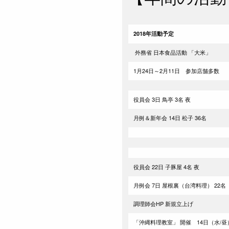
2018年活動予定
外務省 日本食品活動 「大米」
1月24日～2月11日 参加店舗多数
役員会 3日 鳥亭 3名 夜
月例＆新年会 14日 松子 36名
役員会 22日 子豚屋 4名 夜
月例会 7日 屋根裏（台湾料理） 22名
調理師会HP 新規立上げ
「沖縄料理教室」 開催 14日（水/昼