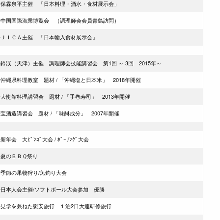
◇保霖泉平主催 「日本料理・酒水・食材展示会」
◇中国国際漁業博覧会 （調理師会会員青島訪問）
◇ＪＩＣＡ主催 「日本輸入食材展示会」
鈴渓（天津）主催 調理師会技能講習会 第1回 ～ 3回 2015年～
沖縄県料理教室 題材 / 「沖縄塩と日本米」 2018年開催
大使館料理講習会 題材 / 「手巻寿司」 2013年開催
宝酒造講習会 題材 / 「味醂成分」 2007年開催
新年会 大ﾋﾞﾝｺﾞ大会 / ﾎﾞｰﾘﾝｸﾞ大会
◆夏のＢＢＱ祭り
◇季節の果物狩り/魚釣り大会
◇日本人会主催/ソフトボール大会参加 優勝
◇見学を兼ねた慰安旅行 １泊2日大連研修旅行