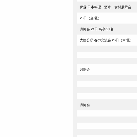
保霖 日本料理・酒水・食材展示会
23日（金/昼）
月例会 21日 鳥亭 21名
大使公邸 春の交流会 26日（木/昼）
月例会
月例会