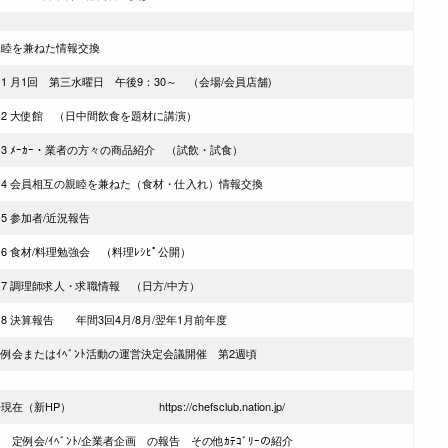
親睦を兼ねた情報交換
 月1回 第三水曜日 午後9：30～ （会場/会員店舗)
2 大使館 （日中間飲食を題材に講演）
3 ﾒｰｶｰ・業者の方々の商品紹介 （試飲・試食）
4 会員相互の親睦を兼ねた（食材・仕入れ）情報交換
5 参加者/近況報告
 食材/料理勉強会 （料理ﾚｼﾋﾟ公開）
7 調理師求人・求職情報 （日方/中方）
8 決算報告 年間3回4月/8月/翌年1月前年度
月例会またはｲﾍﾞﾝﾄ活動の運営決定会議開催 第2週頃
現在（新HP） https://chefsclub.nation.jp/
例会/ｲﾍﾞﾝﾄ/企業者企画 の報告 その他ｶﾃｺﾞﾘｰの紹介