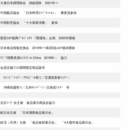
◆大連日本調理師会 姉妹団体 2021年〜
中国飯店協会 「日本料理ｺﾝﾍﾟﾃｨｼｮﾝ」 審査員参加
◇中国割烹協会 「十大厨表演賽」 参加
新型ｺﾛﾅ復興ﾌﾟﾛｼﾞｪｸﾄ 「開運魚」企画 2020年開催
日本食品情報交換会 2019年〜第2回迄ｺﾛﾅ禍未開催
ｱｼﾞｱ国際美酒ｺﾝﾃｽﾄ in China 2018年～ 協力
◆会員店舗での期間限定商品販売
ﾕｰﾋﾟｰﾌｪｱｰ / ｱｻﾋﾋﾞｰﾙ祭り / 宝酒造新春ﾌｪｱｰ /
縄泡盛祭り / 九州ｷｬﾝﾍﾟｰﾝ / 北海道ﾌｪｱｰ 等
◆北京ﾌｰﾄﾞ会主催 食品展示商談会協力
◆鮮文化主催 「日本酒類食品展示会」
◇鈴渓（天津）主催 「食品食材展示会」 「4大都市食品展示会」