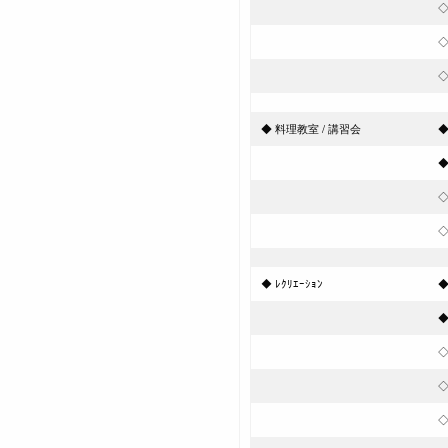
◆ 料理教室 / 講習会
◆
◆
◇
◇
◆ ﾚｸﾘｴｰｼｮﾝ
◆