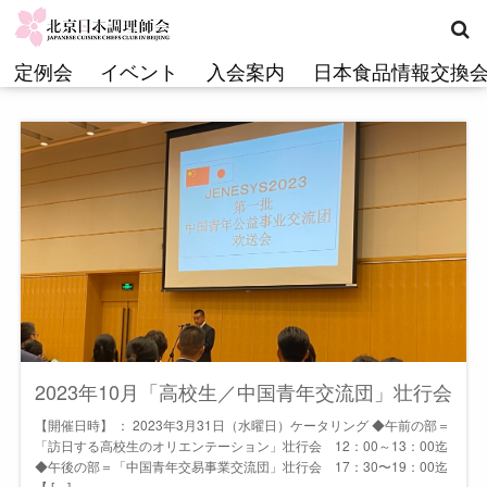
コ
ン
テ
定例会
イベント
入会案内
日本食品情報交換
ン
ツ
へ
ス
キ
ッ
プ
2023年10月「高校生／中国青年交流団」壮行会
【開催日時】 ： 2023年3月31日（水曜日）ケータリング ◆午前の部＝
「訪日する高校生のオリエンテーション」壮行会 12：00～13：00迄
◆午後の部＝「中国青年交易事業交流団」壮行会 17：30〜19：00迄
【 […]