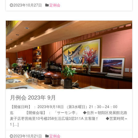
2023年10月27日
定例会
月例会 2023年 9月
【開催日時】 ： 2023年9月18日 （第3水曜日）21：30～24：00
迄 【開催会場】 ： 「サーモン亭」 ◆住所＝朝阳区発展館北路
麦子店枣营南里10号楼258生活広場3层311A 京客隆↑ ◆営業時間＝
1 […]
2023年10月21日
定例会