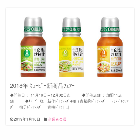
2018年 ｷｭｰﾋﾟｰ新商品ﾌｪｱｰ
◆開催日 ： 11月19日～12月02日迄 ◆開催店舗 ： 加盟11店
舗 ◆ｷｭｰﾋﾟｰ様 新作ﾄﾞﾚｯｼﾝｸﾞ4種（青紫蘇ﾄﾞﾚｯｼﾝｸﾞ ・ ﾚﾓﾝﾄﾞﾚｯｼﾝ
ｸﾞ ・ 柚子ﾄﾞﾚｯｼﾝｸﾞ ・ 青梅ﾄﾞﾚｯ […]
2019年1月10日
企業者会員