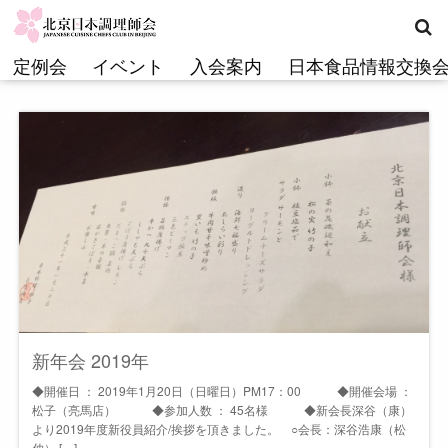
コ
ン
テ
定例会
イベント
入会案内
日本食品情報交換
ン
ツ
へ
ス
キ
ッ
プ
新年会 2019年
◆開催日 ： 2019年1月20日（日曜日）PM17：00 ◆開催会場 ：
松子（亮馬店） ◆参加人数 ： 45名様 ◆新会長深谷（康）
より2019年度新役員紹介/挨拶を頂きました。 ○会長：深谷浩康（松
伸） […]