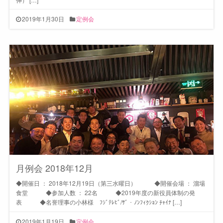
2019年1月30日
定例会
月例会 2018年12月
◆開催日 ： 2018年12月19日（第三水曜日） ◆開催会場 ： 溜場
食堂 ◆参加人数 ： 22名 ◆2019年度の新役員体制の発
表 ◆名誉理事の小林様 ﾌｼﾞﾃﾚﾋﾞ/ｻﾞ・ﾉﾝﾌｨｸｼｮﾝ ﾁｬｲﾅ […]
2019年1月19日
定例会