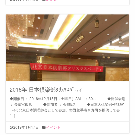
2018年 日本倶楽部ｸﾘｽﾏｽﾊﾟ-ﾃｨ
◆開催日 ： 2018年12月15日（土曜日）AM11：30～ ◆開催会場
： 長富宮飯店 ◆参加者 ： 会員5名 ◆日本人倶楽部ｸﾘｽﾏｽﾊﾟ
ｰﾃｨに北京日本調理師会として参加。蟹野菜手巻き寿司を提供して参
[…]
2019年1月17日
イベント