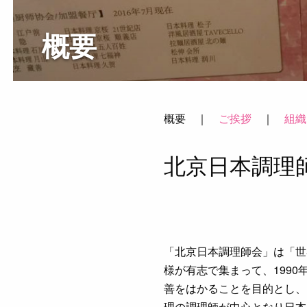
概要
概要 ｜
ご挨拶
｜
組織
北京日本調理
「北京日本調理師会」は「世
様が有志で集まって、199
善をはかることを目的とし、
理の調理師が中心となり日本