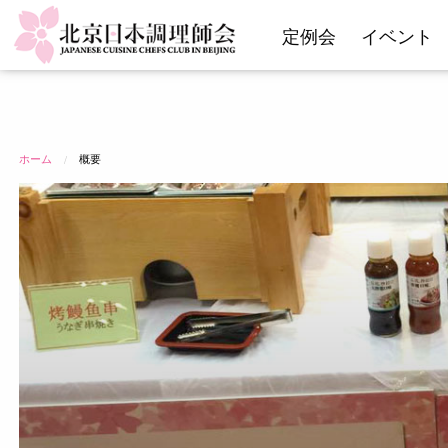
コ
定例会
イベント
ン
テ
ン
ツ
へ
ス
ホーム
概要
キ
ッ
プ