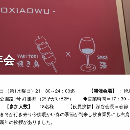
年会
月1日 （第1水曜日）21：30～24：00迄
【開催会場】
： 焼
園路1号 好運街 （錦そがいB2F） ◆営業時間＝17：30～2
5 【
参加人数】
： 18名様 【役員挨拶】深谷会長＝春節
き冬が行き去り今後暖かい春の季節が到来し飲食業界にも右肩
新年の挨拶がありました。