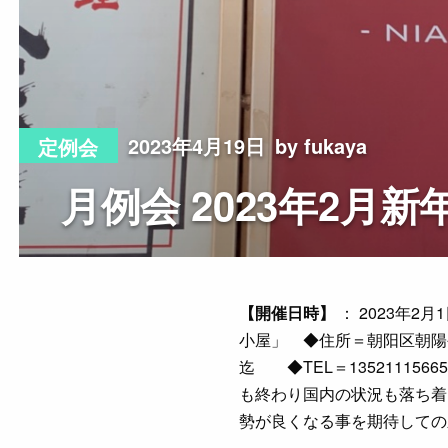
2023年4月19日
by fukaya
定例会
月例会 2023年2月新
【開催日時】
： 2023年2
小屋」 ◆住所＝朝阳区朝陽公
迄 ◆TEL＝1352111566
も終わり国内の状況も落ち着
勢が良くなる事を期待しての