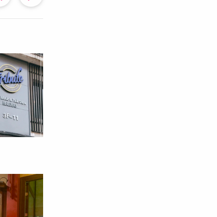
去
の
の
投
投
稿
稿
へ
へ