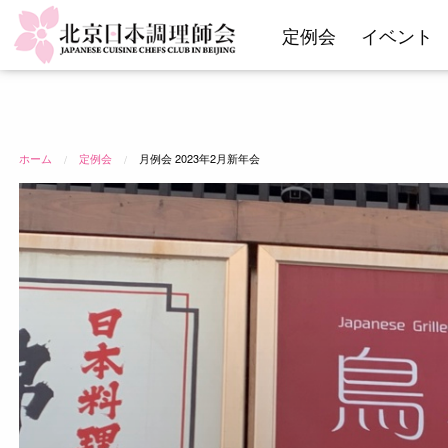
コ
定例会
イベント
ン
テ
ン
ツ
へ
ス
ホーム
定例会
月例会 2023年2月新年会
キ
ッ
プ