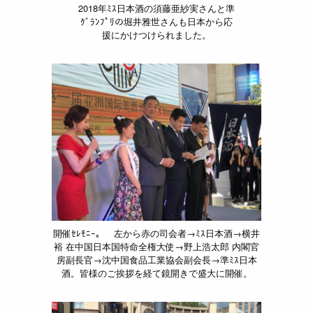
2018年ﾐｽ日本酒の須藤亜紗実さんと準
ｸﾞﾗﾝﾌﾟﾘの堀井雅世さんも日本から応
援にかけつけられました。
開催ｾﾚﾓﾆｰ。 左から赤の司会者→ﾐｽ日本酒→横井
裕 在中国日本国特命全権大使→野上浩太郎 内閣官
房副長官→沈中国食品工業協会副会長→準ﾐｽ日本
酒。皆様のご挨拶を経て鏡開きで盛大に開催。