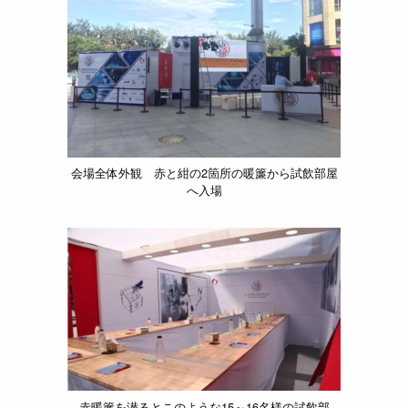
会場全体外観 赤と紺の2箇所の暖簾から試飲部屋
へ入場
赤暖簾を潜るとこのような15～16名様の試飲部