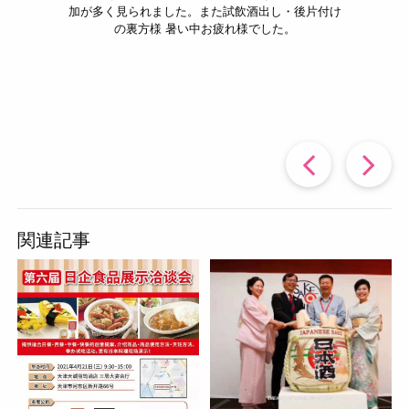
加が多く見られました。また試飲酒出し・後片付け
の裏方様 暑い中お疲れ様でした。
過
去
関連記事
の
投
稿