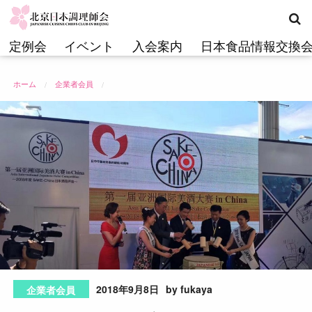
コ
ン
テ
定例会
イベント
入会案内
日本食品情報交換
ン
ツ
ホーム
企業者会員
へ
ス
キ
ッ
プ
2018年9月8日
by fukaya
企業者会員