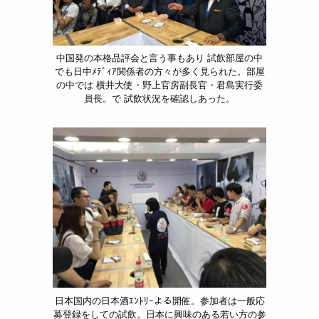
中国発の本格品評会と言う事もあり 試飲部屋の中
でも日中ﾒﾃﾞｨｱ関係者の方々が多く見られた。部屋
の中では 横井大使・野上官房副長官・君島実行委
員長。で 試飲状況を確認しあった。
日本国内の日本酒ｴﾝﾄﾘｰよる開催。参加者は一般応
募登録をしての試飲。日本に興味のある若い方の参