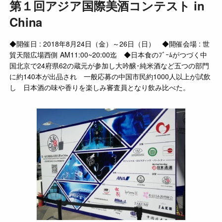
第１回アジア国際美酒コンテスト in
China
◆開催日 : 2018年8月24日（金）～26日（日） ◆開催会場 : 世
貿天階広場西側 AM11:00~20:00迄 ◆日本食のﾌﾞｰﾑがつづく中
国北京で24府県62の蔵元が参加し大吟醸･純米酒など五つの部門
に約140本が出品され 一般応募の中国市民約1000人以上が試飲
し 日本酒の味や香りを楽しみ審査員となり飲み比べた。